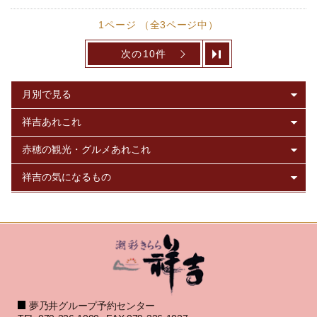
1ページ （全3ページ中）
次の10件
夢乃井グループ予約センター