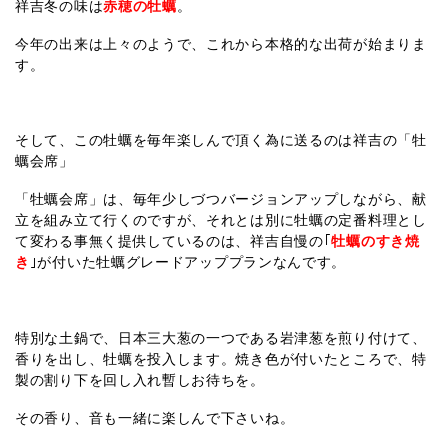
祥吉冬の味は
赤穂の牡蠣
。
今年の出来は上々のようで、これから本格的な出荷が始まりま
す。
そして、この牡蠣を毎年楽しんで頂く為に送るのは祥吉の「牡
蠣会席」
「牡蠣会席」は、毎年少しづつバージョンアップしながら、献
立を組み立て行くのですが、それとは別に牡蠣の定番料理とし
て変わる事無く提供しているのは、祥吉自慢の｢
牡蠣のすき焼
き
｣が付いた牡蠣グレードアッププランなんです。
特別な土鍋で、日本三大葱の一つである岩津葱を煎り付けて、
香りを出し、牡蠣を投入します。焼き色が付いたところで、特
製の割り下を回し入れ暫しお待ちを。
その香り、音も一緒に楽しんで下さいね。