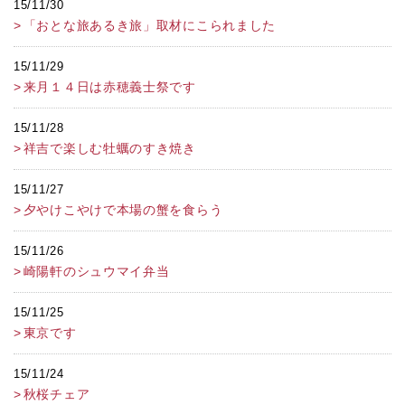
15/11/30
「おとな旅あるき旅」取材にこられました
15/11/29
来月１４日は赤穂義士祭です
15/11/28
祥吉で楽しむ牡蠣のすき焼き
15/11/27
夕やけこやけで本場の蟹を食らう
15/11/26
崎陽軒のシュウマイ弁当
15/11/25
東京です
15/11/24
秋桜チェア