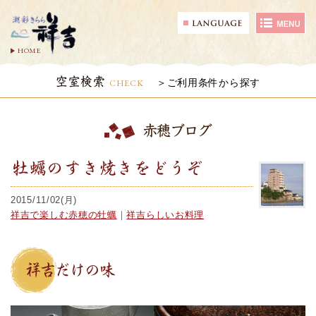
HOME
空室検索
CHECK
ご利用条件から探す
赤穂ブログ
牡蠣のすき焼きをどうぞ
2015/11/02(月)
祥吉で楽しむ赤穂の牡蠣
｜
祥吉らしいお料理
祥吉だけの味