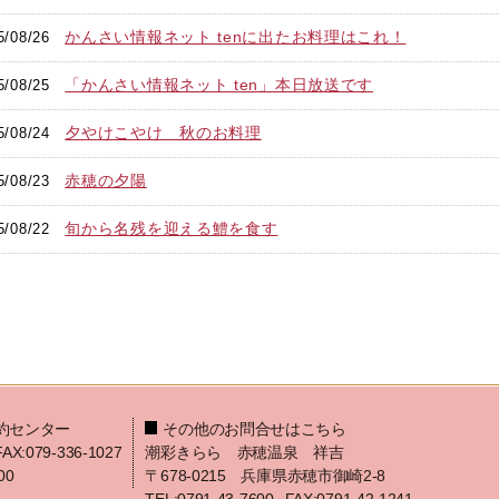
かんさい情報ネット tenに出たお料理はこれ！
5/08/26
「かんさい情報ネット ten」本日放送です
5/08/25
夕やけこやけ 秋のお料理
5/08/24
赤穂の夕陽
5/08/23
旬から名残を迎える鱧を食す
5/08/22
約センター
その他のお問合せはこちら
FAX:079-336-1027
潮彩きらら 赤穂温泉 祥吉
00
〒678-0215 兵庫県赤穂市御崎2-8