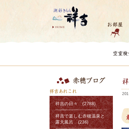
お部屋
HOME
空室検
赤穂ブログ
祥
祥吉あれこれ
201
祥吉の日々 (2788)
祥吉で楽しむ赤穂温泉と
露天風呂 (236)