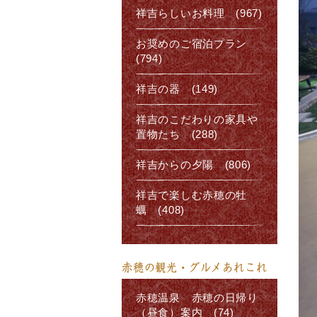
祥吉らしいお料理 (967)
お奨めのご宿泊プラン
(794)
祥吉の器 (149)
祥吉のこだわりの家具や
置物たち (288)
祥吉からの夕陽 (806)
祥吉で楽しむ赤穂の牡
蠣 (408)
赤穂の観光・グルメあれこれ
赤穂温泉 赤穂の日帰り
（昼食）案内 (74)