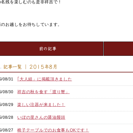
の名残を楽しむのも是非祥吉で！
様のお越しをお待ちしています。
前の記事
記事一覧 ｜ 2015年8月
｢大人組」に掲載頂きました
5/08/31
祥吉の秋を食す「渡り蟹」
5/08/30
楽しい注器が来ました！
5/08/29
いぼの里さんの醤油饅頭
5/08/28
椅子テーブルでのお食事もOKです！
5/08/27