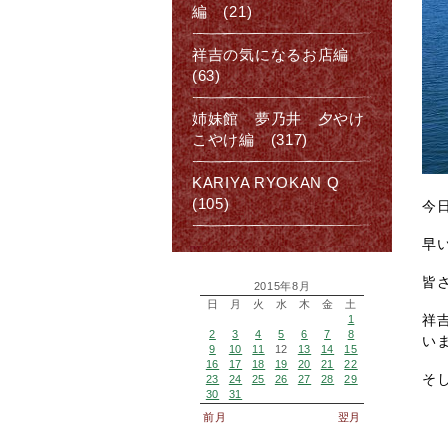
編 (21)
祥吉の気になるお店編
(63)
姉妹館 夢乃井 夕やけ
こやけ編 (317)
KARIYA RYOKAN Q
(105)
今日
早
皆
2015年8月
日
月
火
水
木
金
土
祥
1
2
3
4
5
6
7
8
い
9
10
11
12
13
14
15
16
17
18
19
20
21
22
そ
23
24
25
26
27
28
29
30
31
前月
翌月