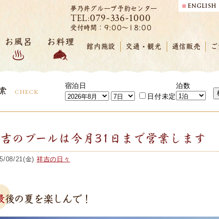
夢乃井グループ予約センター
079-336-1000
TEL:
受付時間：9:00～18:00
お風呂
お料理
館内施設
交通・観光
通信販売
ご
宿泊日
泊数
索
CHECK
日付未定
吉のプールは今月31日まで営業します
5/08/21(金)
祥吉の日々
最後の夏を楽しんで！