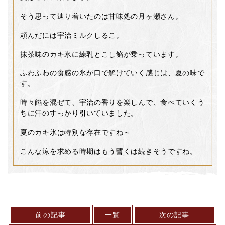
そう思って辿り着いたのは甘味処の月ヶ瀬さん。
頼んだには宇治ミルクしるこ。
抹茶味のカキ氷に練乳とこし餡が乗っています。
ふわふわの食感の氷が口で解けていく感じは、夏の味で
す。
時々餡を混ぜて、宇治の香りを楽しんで、食べていくう
ちに汗のすっかり引いていました。
夏のカキ氷は特別な存在ですね～
こんな涼を求める時期はもう暫くは続きそうですね。
前の記事
一覧
次の記事