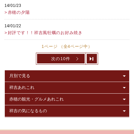
14/01/23
赤穂の夕陽
14/01/22
好評です！！祥吉風牡蠣のお好み焼き
1ページ （全4ページ中）
次の10件