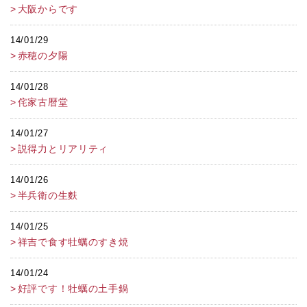
大阪からです
14/01/29
赤穂の夕陽
14/01/28
侘家古暦堂
14/01/27
説得力とリアリティ
14/01/26
半兵衛の生麩
14/01/25
祥吉で食す牡蠣のすき焼
14/01/24
好評です！牡蠣の土手鍋