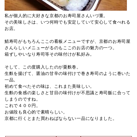
私が個人的に大好きな京都のお寿司屋さんいづ重。
その美味しさは、いつ何時でも安定していて安心して食べれる
お店。
鯖寿司がもちろんここの看板メニューですが、京都のお寿司屋
さんらしいメニューがるのもここのお店の魅力の一つ。
箱ずしやいなり寿司等その味付けが私好み。
そして、この度購入したのが粟麩巻。
生麩を揚げて、醤油の甘辛の味付けで巻き寿司のように巻いた
一品。
初めて食べたその味は、これまた美味しい。
生麩の食感の楽しさと甘目の味付けが不思議と寿司飯に合って
しまうのですね。
これで４００円。
お値段も良心的で素晴らしい。
京都に行くとまた買わねばならない一品になりました。