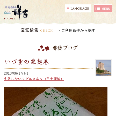
HOME
空室検索
CHECK
ご利用条件から探す
赤穂ブログ
いづ重の粟麩巻
2013/06/17(月)
失敗しない？グルメネタ（手土産編）