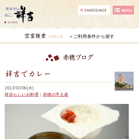
HOME
空室検索
CHECK
ご利用条件から探す
赤穂ブログ
祥吉でカレー
2013/03/06(水)
祥吉らしいお料理
｜
赤穂の手土産