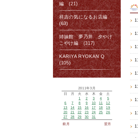
編 (21)
祥吉の気になるお店編
1
(63)
1
姉妹館 夢乃井 夕やけ
こやけ編 (317)
1
KARIYA RYOKAN Q
1
(105)
1
1
2011年3月
日
月
火
水
木
金
土
1
2
3
4
5
1
6
7
8
9
10
11
12
13
14
15
16
17
18
19
20
21
22
23
24
25
26
1
27
28
29
30
31
前月
翌月
1