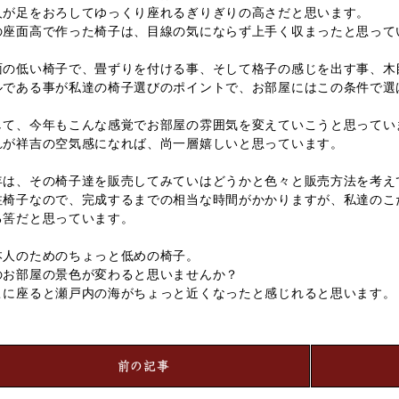
人が足をおろしてゆっくり座れるぎりぎりの高さだと思います。
の座面高で作った椅子は、目線の気にならず上手く収まったと思って
面の低い椅子で、畳ずりを付ける事、そして格子の感じを出す事、木
ルである事が私達の椅子選びのポイントで、お部屋にはこの条件で選
。
して、今年もこんな感覚でお部屋の雰囲気を変えていこうと思ってい
れが祥吉の空気感になれば、尚一層嬉しいと思っています。
年は、その椅子達を販売してみていはどうかと色々と販売方法を考え
注椅子なので、完成するまでの相当な時間がかかりますが、私達のこ
る筈だと思っています。
本人のためのちょっと低めの椅子。
のお部屋の景色が変わると思いませんか？
こに座ると瀬戸内の海がちょっと近くなったと感じれると思います。
前の記事