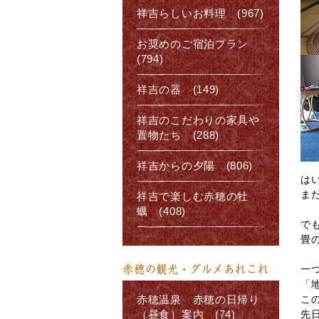
祥吉らしいお料理 (967)
お奨めのご宿泊プラン
(794)
祥吉の器 (149)
祥吉のこだわりの家具や
置物たち (288)
祥吉からの夕陽 (806)
は
ま
祥吉で楽しむ赤穂の牡
蠣 (408)
で
畳
赤穂の観光・グルメあれこれ
一
「
こ
赤穂温泉 赤穂の日帰り
先
（昼食）案内 (74)