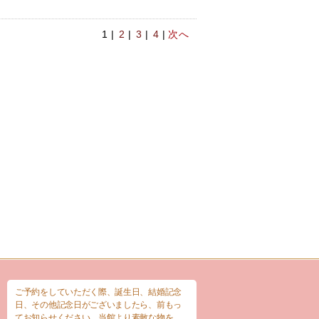
1 |
2
|
3
|
4
|
次へ
ご予約をしていただく際、誕生日、結婚記念
日、その他記念日がございましたら、前もっ
てお知らせください。当館より素敵な物を、