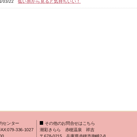
低い所から見ると気持ちいい！
1/03/22
約センター
その他のお問合せはこちら
FAX:079-336-1027
潮彩きらら 赤穂温泉 祥吉
00
〒678-0215 兵庫県赤穂市御崎2-8