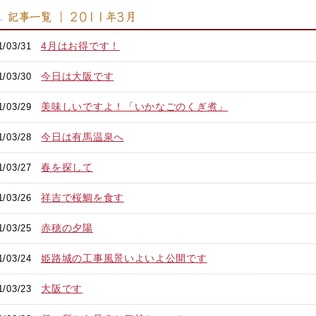
記事一覧 ｜ 2011年3月
4月はお得です！
1/03/31
今日は大阪です
1/03/30
美味しいですよ！「いかなごのくぎ煮」
1/03/29
今日は有馬温泉へ
1/03/28
春を探して
1/03/27
祥吉で桜鯛を食す
1/03/26
赤穂の夕陽
1/03/25
姫路城の工事風景いよいよ公開です
1/03/24
大阪です
1/03/23