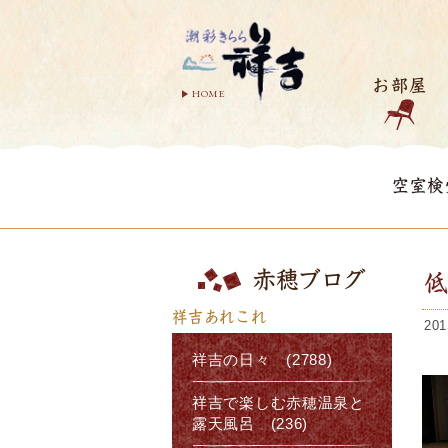
お部屋
HOME
空室検
赤穂ブログ
祥吉あれこれ
201
祥吉の日々 (2788)
祥吉で楽しむ赤穂温泉と
露天風呂 (236)