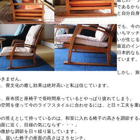
癒しの一つ
であるから
と自分自身
でも、今の
いちマッチ
いが生じる
最近のイン
日本的なも
ています。
しかし、旅
いきません。
た、畳文化の癒し効果は絶対高いと私は信じています。
も、座布団と座椅子で長時間座っているとやっぱり疲れてしまう。
の空間を使って今のライフスタイルに合わせるには、と日々工夫を重
つの答えとして持っているのは、和室に入れる椅子の高さを調節する
地面に近く、目線の気にならず・・・」
の微妙な調節を日々繰り返しています。
日、届いた椅子の座面の高さは２５センチ。