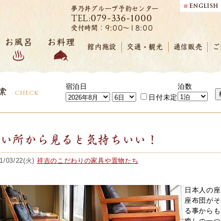
夢乃井グループ予約センター
079-336-1000
TEL:
受付時間：9:00～18:00
お風呂
お料理
館内施設
交通・観光
通信販売
ご
宿泊日
泊数
索
CHECK
日付未定
低い所から見ると気持ちいい！
1/03/22(火)
祥吉のこだわりの家具や置物たち
日本人の座
座布団がそ
る事からも