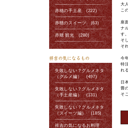
大
こ
赤穂の手土産 (222)
座
赤穂のスイーツ (63)
ナ
す
赤穂 観光 (280)
そ
そ
今
祥吉の気になるもの
特
れ
失敗しない？グルメネタ
（グルメ編） (497)
日
畳
失敗しない？グルメネタ
そ
（手土産編） (131)
失敗しない？グルメネタ
（スイーツ編） (185)
祥吉の気になるお料理