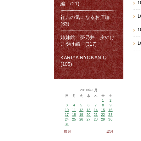
1
編 (21)
1
祥吉の気になるお店編
(63)
1
姉妹館 夢乃井 夕やけ
1
こやけ編 (317)
KARIYA RYOKAN Q
(105)
2010年1月
日
月
火
水
木
金
土
1
2
3
4
5
6
7
8
9
10
11
12
13
14
15
16
17
18
19
20
21
22
23
24
25
26
27
28
29
30
31
前月
翌月