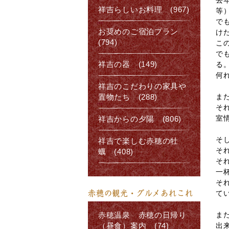
去
祥吉らしいお料理 (967)
等
で
お奨めのご宿泊プラン
け
(794)
こ
で
祥吉の器 (149)
る
何
祥吉のこだわりの家具や
ま
置物たち (288)
そ
室
祥吉からの夕陽 (806)
そ
祥吉で楽しむ赤穂の牡
そ
蠣 (408)
そ
一
そ
赤穂の観光・グルメあれこれ
て
ま
赤穂温泉 赤穂の日帰り
出
（昼食）案内 (74)