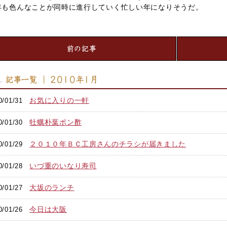
年も色んなことが同時に進行していく忙しい年になりそうだ。
前の記事
記事一覧 ｜ 2010年1月
お気に入りの一軒
0/01/31
牡蠣朴葉ポン酢
0/01/30
２０１０年ＢＣ工房さんのチラシが届きました
0/01/29
いづ重のいなり寿司
0/01/28
大坂のランチ
0/01/27
今日は大阪
0/01/26