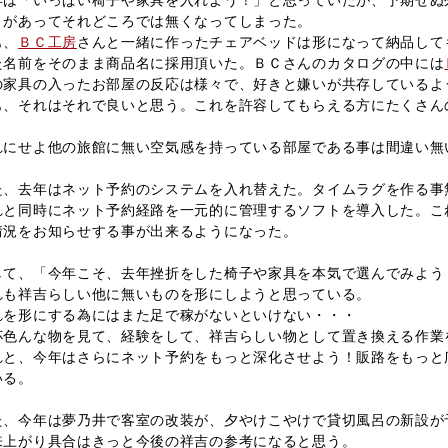
年は「いっぱい椅子や家具を入れよう！」と思っていたが、予期せぬ
）があってそれどころでは無くなってしまった。
も、
ＢＣ工房
さんと一緒に作ったチェアベッドは形になって納品して
た名前をそのまま商品名に採用頂いた。ＢＣさんのカタログの中には
の家具の入ったお部屋の反応は様々で、好きと嫌いが共存しているよ
も、それはそれで良いと思う。これを許容してもらえる方にたくさん
。
れにせよ他の旅館に無い空気感を持っている部屋である事は間違い無
た、去年はネット予約のシステムを入れ替えた。タイムラグを作る事
れと同時にネット予約経路を一元的に管理するソフトを導入した。こ
情況をお知らせする事が出来るようになった。
して、「今年こそ、去年挫折をした椅子や家具を本気で選んでみよう
れも祥吉らしい他に無いものを形にしようと思っている。
れを形にする為にはまた足で稼がないといけない・・・
杯色んな物を見て、経験をして、祥吉らしい物として置き換える作業
れと、今年はさらにネット予約をもっと深化させよう！販路をもっと
いる。
た、今年は夢乃井で客室の改装が、夕やけこやけで貸切風呂の新設が
来上がり具合はきっと今後の祥吉の参考になると思う。