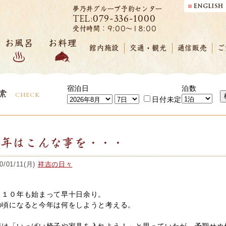
夢乃井グループ予約センター
079-336-1000
TEL:
受付時間：9:00～18:00
お風呂
お料理
館内施設
交通・観光
通信販売
ご
宿泊日
泊数
索
CHECK
日付未定
今年はこんな事を・・・
0/01/11(月)
祥吉の日々
０１０年も始まって早十日余り。
の頃になると今年は何をしようと考える。