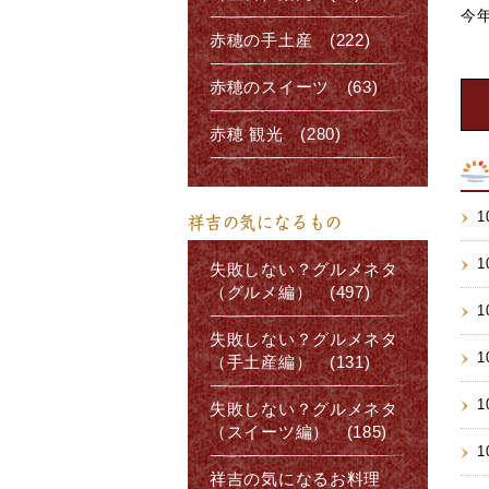
今
赤穂の手土産 (222)
赤穂のスイーツ (63)
赤穂 観光 (280)
1
祥吉の気になるもの
1
失敗しない？グルメネタ
（グルメ編） (497)
1
失敗しない？グルメネタ
1
（手土産編） (131)
1
失敗しない？グルメネタ
（スイーツ編） (185)
1
祥吉の気になるお料理