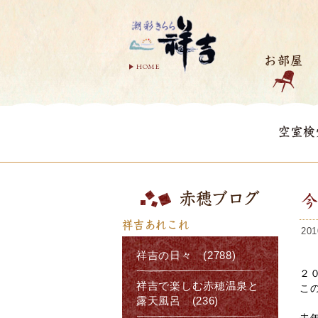
お部屋
HOME
空室検
赤穂ブログ
祥吉あれこれ
201
祥吉の日々 (2788)
２
祥吉で楽しむ赤穂温泉と
こ
露天風呂 (236)