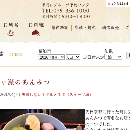
夢乃井グループ予約センター
079-336-1000
TEL:
受付時間：9:00～18:00
お風呂
お料理
館内施設
交通・観光
通信販売
ご
宿泊日
泊数
索
CHECK
日付未定
月ヶ瀬のあんみつ
0/01/04(月)
失敗しない？グルメネタ（スイーツ編）
先日京都に行った時に
あんみつで有名なお店
の一つでした。