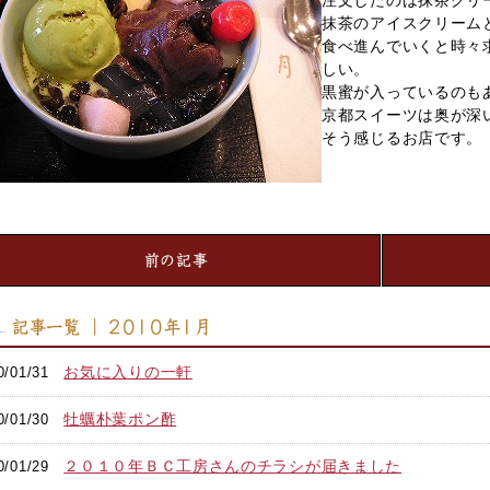
注文したのは抹茶クリ
抹茶のアイスクリーム
食べ進んでいくと時々
しい。
黒蜜が入っているのも
京都スイーツは奥が深
そう感じるお店です。
前の記事
記事一覧 ｜ 2010年1月
お気に入りの一軒
0/01/31
牡蠣朴葉ポン酢
0/01/30
２０１０年ＢＣ工房さんのチラシが届きました
0/01/29