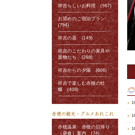
祥吉らしいお料理 (967)
お奨めのご宿泊プラン
(794)
祥吉の器 (149)
祥吉のこだわりの家具や
置物たち (288)
祥吉からの夕陽 (806)
祥吉で楽しむ赤穂の牡
蠣 (408)
1
赤穂の観光・グルメあれこれ
1
赤穂温泉 赤穂の日帰り
1
（昼食）案内 (74)