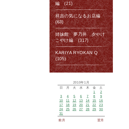
編 (21)
祥吉の気になるお店編
(63)
姉妹館 夢乃井 夕やけ
こやけ編 (317)
KARIYA RYOKAN Q
(105)
2010年1月
日
月
火
水
木
金
土
1
2
3
4
5
6
7
8
9
10
11
12
13
14
15
16
17
18
19
20
21
22
23
24
25
26
27
28
29
30
31
前月
翌月