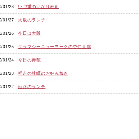
いづ重のいなり寿司
0/01/28
大坂のランチ
0/01/27
今日は大阪
0/01/26
グラマシーニューヨークの杏仁豆腐
0/01/25
今日の赤穂
0/01/24
祥吉の牡蠣のお好み焼き
0/01/23
姫路のランチ
0/01/22