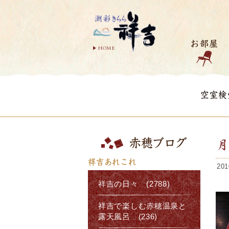
お部屋
HOME
空室検
赤穂ブログ
祥吉あれこれ
201
祥吉の日々 (2788)
祥吉で楽しむ赤穂温泉と
露天風呂 (236)