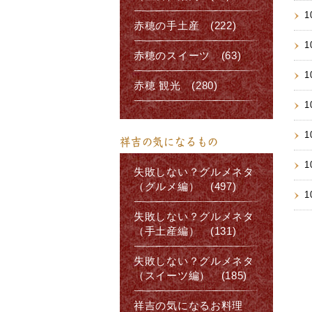
1
赤穂の手土産 (222)
1
赤穂のスイーツ (63)
1
赤穂 観光 (280)
1
1
祥吉の気になるもの
1
失敗しない？グルメネタ
（グルメ編） (497)
1
失敗しない？グルメネタ
（手土産編） (131)
失敗しない？グルメネタ
（スイーツ編） (185)
祥吉の気になるお料理