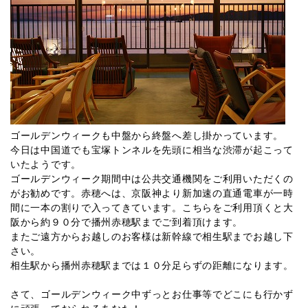
ゴールデンウィークも中盤から終盤へ差し掛かっています。
今日は中国道でも宝塚トンネルを先頭に相当な渋滞が起こって
いたようです。
ゴールデンウィーク期間中は公共交通機関をご利用いただくの
がお勧めです。赤穂へは、京阪神より新加速の直通電車が一時
間に一本の割りで入ってきています。こちらをご利用頂くと大
阪から約９０分で播州赤穂駅までご到着頂けます。
またご遠方からお越しのお客様は新幹線で相生駅までお越し下
さい。
相生駅から播州赤穂駅までは１０分足らずの距離になります。
さて、ゴールデンウィーク中ずっとお仕事等でどこにも行かず