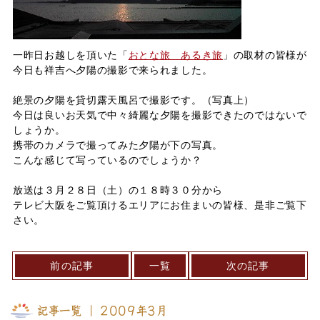
一昨日お越しを頂いた「
おとな旅 あるき旅
」の取材の皆様が
今日も祥吉へ夕陽の撮影で来られました。
絶景の夕陽を貸切露天風呂で撮影です。（写真上）
今日は良いお天気で中々綺麗な夕陽を撮影できたのではないで
しょうか。
携帯のカメラで撮ってみた夕陽が下の写真。
こんな感じて写っているのでしょうか？
放送は３月２８日（土）の１８時３０分から
テレビ大阪をご覧頂けるエリアにお住まいの皆様、是非ご覧下
さい。
前の記事
一覧
次の記事
記事一覧 ｜ 2009年3月