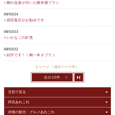
鯛の塩釜が付いた鯛本膳プラン
09/03/24
貸切風呂がお勧めです
09/03/23
いかなごの釘煮
09/03/22
好評です！！鯛一本〆プラン
1ページ （全4ページ中）
次の10件