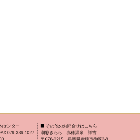
約センター
その他のお問合せはこちら
FAX:079-336-1027
潮彩きらら 赤穂温泉 祥吉
00
〒678-0215 兵庫県赤穂市御崎2-8