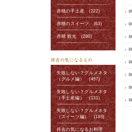
赤穂の手土産 (222)
0
赤穂のスイーツ (63)
0
赤穂 観光 (280)
0
0
祥吉の気になるもの
0
失敗しない？グルメネタ
0
（グルメ編） (497)
0
失敗しない？グルメネタ
（手土産編） (131)
0
失敗しない？グルメネタ
（スイーツ編） (185)
祥吉の気になるお料理