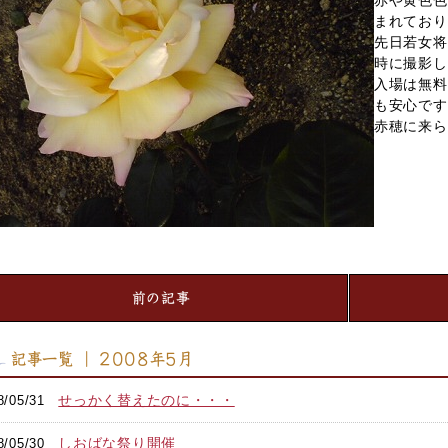
赤や黄色色
まれており
先日若女将
時に撮影し
入場は無料
も安心です
赤穂に来ら
前の記事
記事一覧 ｜ 2008年5月
せっかく替えたのに・・・
8/05/31
しおばな祭り開催
8/05/30