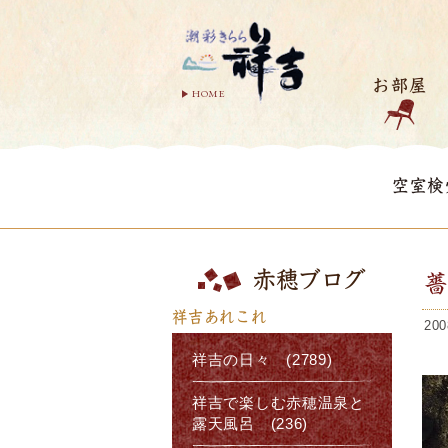
お部屋
HOME
空室検
赤穂ブログ
祥吉あれこれ
200
祥吉の日々 (2789)
祥吉で楽しむ赤穂温泉と
露天風呂 (236)