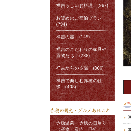
祥吉らしいお料理 (967)
お奨めのご宿泊プラン
(794)
祥吉の器 (149)
祥吉のこだわりの家具や
置物たち (288)
祥吉からの夕陽 (806)
祥吉で楽しむ赤穂の牡
蠣 (408)
赤穂の観光・グルメあれこれ
0
赤穂温泉 赤穂の日帰り
（昼食）案内 (74)
0