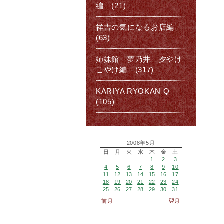
編 (21)
祥吉の気になるお店編
(63)
姉妹館 夢乃井 夕やけ
こやけ編 (317)
KARIYA RYOKAN Q
(105)
2008年5月
日
月
火
水
木
金
土
1
2
3
4
5
6
7
8
9
10
11
12
13
14
15
16
17
18
19
20
21
22
23
24
25
26
27
28
29
30
31
前月
翌月