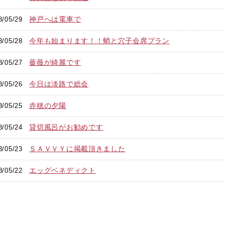
神戸へは電車で
8/05/29
今年も始まります！！蛸と穴子会席プラン
8/05/28
薔薇が綺麗です
8/05/27
今日は淡路で総会
8/05/26
赤穂の夕陽
8/05/25
貸切風呂がお勧めです
8/05/24
ＳＡＶＶＹに掲載頂きました
8/05/23
エッグベネディクト
8/05/22