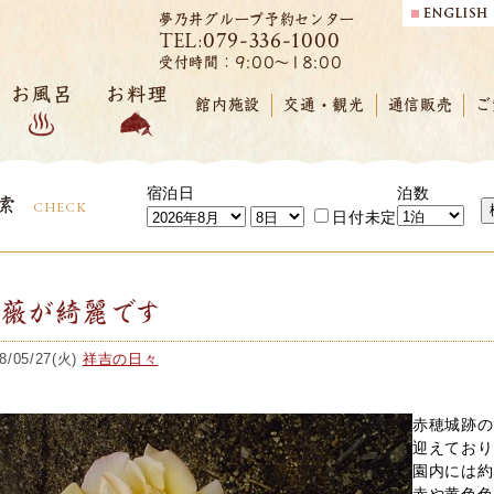
夢乃井グループ予約センター
079-336-1000
TEL:
受付時間：9:00～18:00
お風呂
お料理
館内施設
交通・観光
通信販売
ご
宿泊日
泊数
索
CHECK
日付未定
薔薇が綺麗です
8/05/27(火)
祥吉の日々
赤穂城跡の
迎えており
園内には約