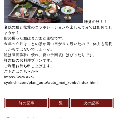
味覚の秋！！
名残の鱧と松茸のコラボレーションを楽しんでみては如何でし
ょうか？
脂の乗った鱧はまだまだ主役です。
今年の９月はことのほか暑い日が長く続いたので、体力も消耗
しがちではないでしょうか。
鱧は滋養強壮に優れ、夏バテ回復にはぴったりです。
祥吉秋のお料理プランです。
ご利用お待ち申し上げます。
ご予約はこちらから
https://www.ako-
syokichi.com/plan_auto/auto_mei_konbi/index.html
前の記事
一覧
次の記事