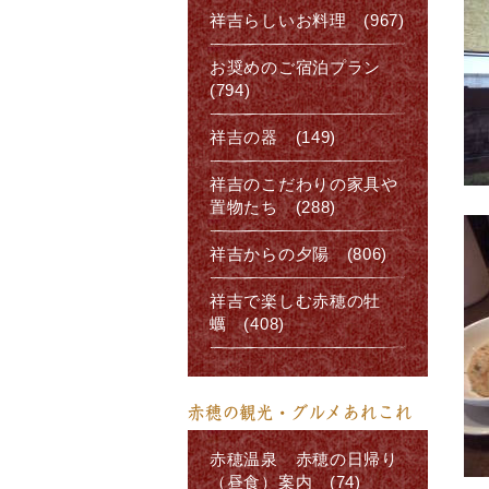
祥吉らしいお料理 (967)
お奨めのご宿泊プラン
(794)
祥吉の器 (149)
祥吉のこだわりの家具や
置物たち (288)
祥吉からの夕陽 (806)
祥吉で楽しむ赤穂の牡
蠣 (408)
赤穂の観光・グルメあれこれ
赤穂温泉 赤穂の日帰り
（昼食）案内 (74)