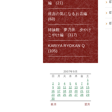
0
編 (21)
0
祥吉の気になるお店編
(63)
0
姉妹館 夢乃井 夕やけ
こやけ編 (317)
KARIYA RYOKAN Q
(105)
2007年9月
日
月
火
水
木
金
土
1
2
3
4
5
6
7
8
9
10
11
12
13
14
15
16
17
18
19
20
21
22
23
24
25
26
27
28
29
30
前月
翌月