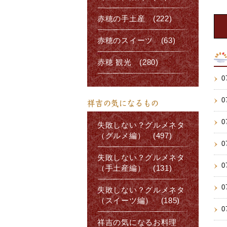
赤穂の手土産 (222)
赤穂のスイーツ (63)
赤穂 観光 (280)
0
0
祥吉の気になるもの
0
失敗しない？グルメネタ
（グルメ編） (497)
0
失敗しない？グルメネタ
0
（手土産編） (131)
0
失敗しない？グルメネタ
（スイーツ編） (185)
0
祥吉の気になるお料理