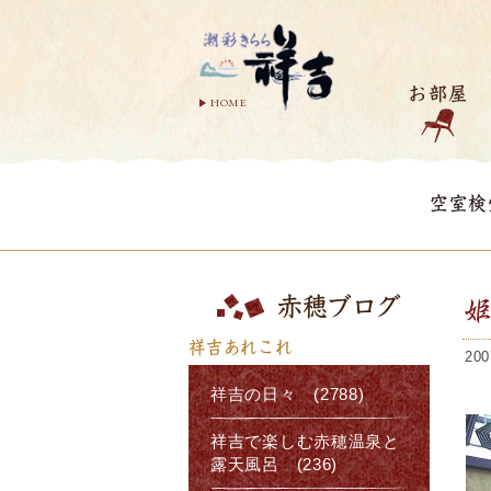
お部屋
HOME
空室検
赤穂ブログ
祥吉あれこれ
200
祥吉の日々 (2788)
祥吉で楽しむ赤穂温泉と
露天風呂 (236)