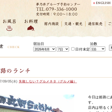
夢乃井グループ予約センター
079-336-1000
TEL:
受付時間：9:00～18:00
お風呂
お料理
館内施設
交通・観光
通信販売
ご
宿泊日
泊数
索
CHECK
日付未定
姫路のランチ
7/09/05(水)
失敗しない？グルメネタ（グルメ編）
今日は姫路に
す。
店内は明るく