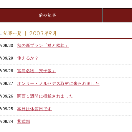
前の記事
記事一覧 ｜ 2007年9月
秋の新プラン「鱧と松茸」
7/09/30
使えるか？
7/09/29
宮島名物「穴子飯」
7/09/28
オンリー・メルセデス取材に来られました
7/09/27
関西１週間に掲載されました
7/09/26
本日は休館日です
7/09/25
紫式部
7/09/24