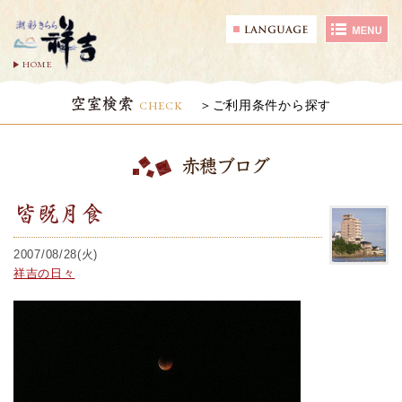
HOME
空室検索
CHECK
ご利用条件から探す
赤穂ブログ
皆既月食
2007/08/28(火)
祥吉の日々