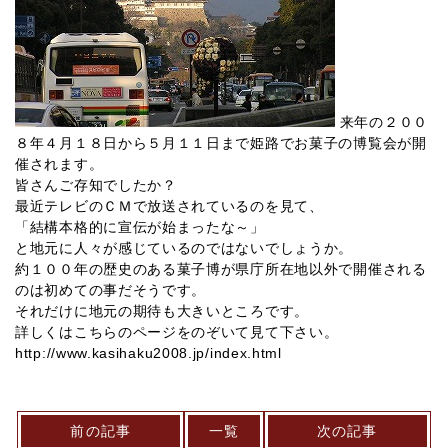
来年の２００
８年４月１８日から５月１１日まで姫路でお菓子の博覧会が開
催されます。
皆さんご存知でしたか？
最近テレビのＣＭで放送されているのを見て、
「結構本格的に宣伝が始まったな～」
と地元に人々が感じているのではないでしょうか。
約１００年の歴史のある菓子博が県庁所在地以外で開催される
のは初めての事だそうです。
それだけに地元の期待も大きいところです。
詳しくはこちらのページをのぞいて見て下さい。
http://www.kasihaku2008.jp/index.html
前の記事
一覧
次の記事