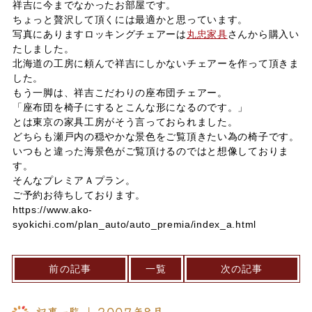
祥吉に今までなかったお部屋です。
ちょっと贅沢して頂くには最適かと思っています。
写真にありますロッキングチェアーは
丸忠家具
さんから購入い
たしました。
北海道の工房に頼んで祥吉にしかないチェアーを作って頂きま
した。
もう一脚は、祥吉こだわりの座布団チェアー。
「座布団を椅子にするとこんな形になるのです。」
とは東京の家具工房がそう言っておられました。
どちらも瀬戸内の穏やかな景色をご覧頂きたい為の椅子です。
いつもと違った海景色がご覧頂けるのではと想像しておりま
す。
そんなプレミアＡプラン。
ご予約お待ちしております。
https://www.ako-
syokichi.com/plan_auto/auto_premia/index_a.html
前の記事
一覧
次の記事