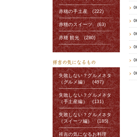
0
赤穂の手土産 (222)
0
赤穂のスイーツ (63)
0
赤穂 観光 (280)
0
0
祥吉の気になるもの
0
失敗しない？グルメネタ
（グルメ編） (497)
失敗しない？グルメネタ
（手土産編） (131)
失敗しない？グルメネタ
（スイーツ編） (185)
祥吉の気になるお料理