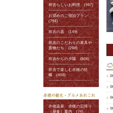
祥吉らしいお料理 (967)
お奨めのご宿泊プラン
(794)
祥吉の器 (149)
祥吉のこだわりの家具や
置物たち (288)
祥吉からの夕陽 (806)
祥吉で楽しむ赤穂の牡
蠣 (408)
0
0
赤穂の観光・グルメあれこれ
0
赤穂温泉 赤穂の日帰り
0
（昼食）案内 (74)