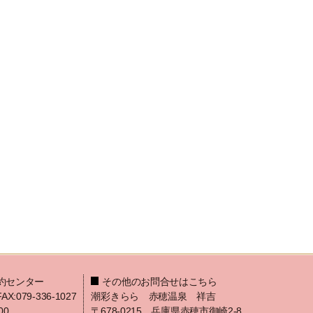
約センター
その他のお問合せはこちら
FAX:079-336-1027
潮彩きらら 赤穂温泉 祥吉
00
〒678-0215 兵庫県赤穂市御崎2-8