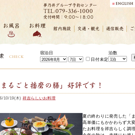
夢乃井グループ予約センター
079-336-1000
TEL:
受付時間：9:00～18:00
お風呂
お料理
館内施設
交通・観光
通信販売
ご
宿泊日
泊数
索
CHECK
日付未定
「まるごと播磨の膳」好評です！
6/10/19(木)
祥吉らしいお料理
夏の終わりに発売した「
高単価にもかかわらず大
たお料理を祥吉らしく調