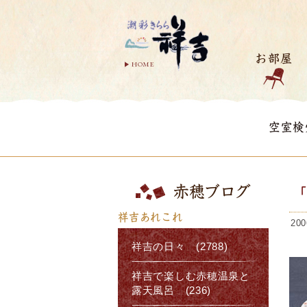
お部屋
HOME
空室検
赤穂ブログ
祥吉あれこれ
200
祥吉の日々 (2788)
祥吉で楽しむ赤穂温泉と
露天風呂 (236)