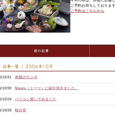
今年の秋は、赤穂にお越
ご予約お待ちしておりま
ご予約はこちらから
前の記事
記事一覧 ｜ 2006年10月
赤穂のランチ
6/10/31
Meets（ミーツ）に紹介頂きました。
6/10/30
パソコン置いてみました
6/10/29
秋の空
6/10/28