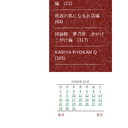
編 (21)
祥吉の気になるお店編
(63)
姉妹館 夢乃井 夕やけ
こやけ編 (317)
KARIYA RYOKAN Q
(105)
2006年10月
日
月
火
水
木
金
土
1
2
3
4
5
6
7
8
9
10
11
12
13
14
15
16
17
18
19
20
21
22
23
24
25
26
27
28
29
30
31
前月
翌月