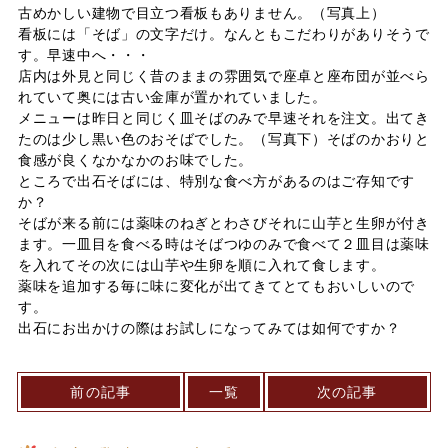
古めかしい建物で目立つ看板もありません。（写真上）
看板には「そば」の文字だけ。なんともこだわりがありそうで
す。早速中へ・・・
店内は外見と同じく昔のままの雰囲気で座卓と座布団が並べら
れていて奥には古い金庫が置かれていました。
メニューは昨日と同じく皿そばのみで早速それを注文。出てき
たのは少し黒い色のおそばでした。（写真下）そばのかおりと
食感が良くなかなかのお味でした。
ところで出石そばには、特別な食べ方があるのはご存知です
か？
そばが来る前には薬味のねぎとわさびそれに山芋と生卵が付き
ます。一皿目を食べる時はそばつゆのみで食べて２皿目は薬味
を入れてその次には山芋や生卵を順に入れて食します。
薬味を追加する毎に味に変化が出てきてとてもおいしいので
す。
出石にお出かけの際はお試しになってみては如何ですか？
前の記事
一覧
次の記事