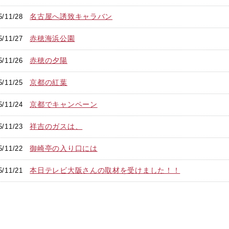
名古屋へ誘致キャラバン
5/11/28
赤穂海浜公園
5/11/27
赤穂の夕陽
5/11/26
京都の紅葉
5/11/25
京都でキャンペーン
5/11/24
祥吉のガスは、
5/11/23
御崎亭の入り口には
5/11/22
本日テレビ大阪さんの取材を受けました！！
5/11/21