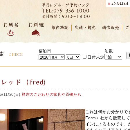
夢乃井グループ予約センター
079-336-1000
TEL:
受付時間：9:00～18:00
お風呂
お料理
館内施設
交通・観光
通信販売
ご
宿泊日
泊数
索
CHECK
日付未定
レッド（Fred)
5/11/20(日)
祥吉のこだわりの家具や置物たち
これは何かお分かりです
Form）社から販売してい
インによるものです。