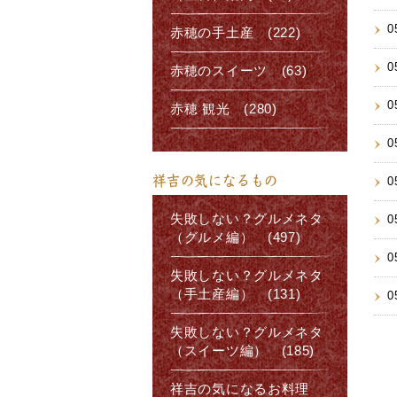
0
赤穂の手土産 (222)
0
赤穂のスイーツ (63)
0
赤穂 観光 (280)
0
祥吉の気になるもの
0
失敗しない？グルメネタ
0
（グルメ編） (497)
0
失敗しない？グルメネタ
（手土産編） (131)
0
失敗しない？グルメネタ
（スイーツ編） (185)
祥吉の気になるお料理