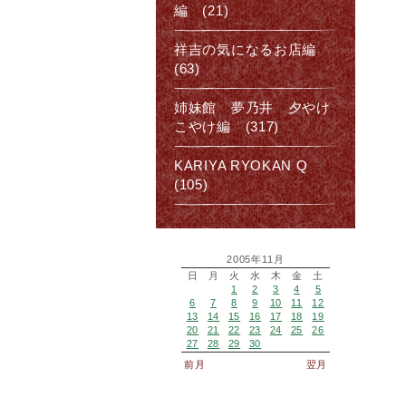
編 (21)
祥吉の気になるお店編
(63)
姉妹館 夢乃井 夕やけ
こやけ編 (317)
KARIYA RYOKAN Q
(105)
2005年11月
日
月
火
水
木
金
土
1
2
3
4
5
6
7
8
9
10
11
12
13
14
15
16
17
18
19
20
21
22
23
24
25
26
27
28
29
30
前月
翌月