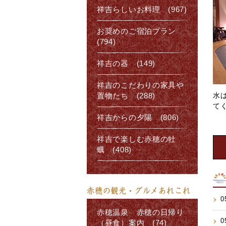
祥吉らしいお料理 (967)
お奨めのご宿泊プラン
(794)
祥吉の器 (149)
祥吉のこだわりの家具や
水
置物たち (288)
て
祥吉からの夕陽 (806)
祥吉で楽しむ赤穂の牡
蠣 (408)
赤穂の観光・グルメあれこれ
0
赤穂温泉 赤穂の日帰り
0
（昼食）案内 (74)