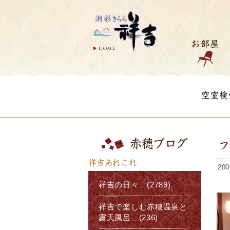
お部屋
HOME
空室検
赤穂ブログ
フ
祥吉あれこれ
200
祥吉の日々 (2789)
祥吉で楽しむ赤穂温泉と
露天風呂 (236)