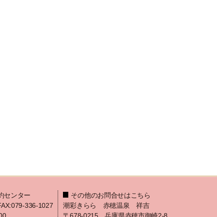
約センター
その他のお問合せはこちら
FAX:079-336-1027
潮彩きらら 赤穂温泉 祥吉
00
〒678-0215 兵庫県赤穂市御崎2-8