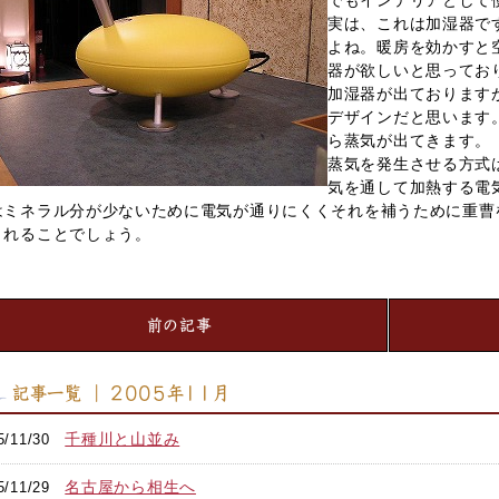
でもインテリアとして
実は、これは加湿器で
よね。暖房を効かすと
器が欲しいと思ってお
加湿器が出ておりますが
デザインだと思います
ら蒸気が出てきます。
蒸気を発生させる方式
気を通して加熱する電
はミネラル分が少ないために電気が通りにくくそれを補うために重曹
くれることでしょう。
前の記事
記事一覧 ｜ 2005年11月
千種川と山並み
5/11/30
名古屋から相生へ
5/11/29