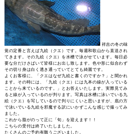
祥吉の冬の味
覚の定番と言えば九絵（クエ）です。毎週和歌山から直送され
てきます。その九絵（クエ）を水槽で泳がせています。毎日必
要な分だけさばいて皆様にお出し致します。色や形に似合わず
その切り身は白く透き通っていてとても綺麗です。
よくお客様に、「クエはなぜ九絵と書くのですか？」と聞かれ
ます。その時には、「九絵（クエ）には九本の線が入っている
ことから来ているのです。」とお答えいたします。実際見てみ
ると線が入っているのが判ります。写真は水槽に泳いでいる九
絵（クエ）を写しているので判りにくいと思いますが、底の方
で泳いでいる九絵を邪魔する訳にいかずこんな感じで撮ってみ
ました。
これから脂がのって正に「旬」を迎えます！！
こちらの受付は終了いたしました。
たくさんのご予約有難うございました。