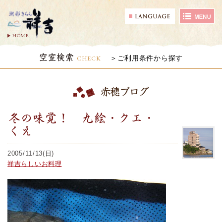
HOME
空室検索
CHECK
ご利用条件から探す
赤穂ブログ
冬の味覚！ 九絵・クエ・
くえ
2005/11/13(日)
祥吉らしいお料理