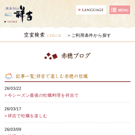
HOME
空室検索
CHECK
ご利用条件から探す
赤穂ブログ
記事一覧|祥吉で楽しむ赤穂の牡蠣
26/03/22
今シーズン最後の牡蠣料理を祥吉で
26/03/17
祥吉で牡蠣を楽しむ
26/03/09