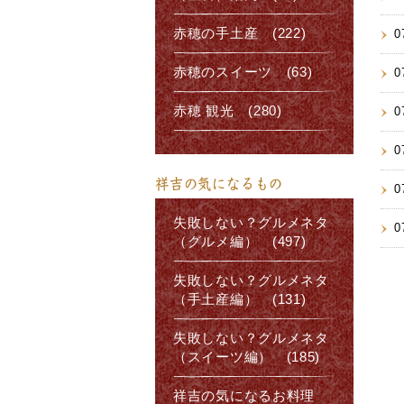
赤穂の手土産 (222)
0
赤穂のスイーツ (63)
0
赤穂 観光 (280)
0
0
祥吉の気になるもの
0
失敗しない？グルメネタ
0
（グルメ編） (497)
失敗しない？グルメネタ
（手土産編） (131)
失敗しない？グルメネタ
（スイーツ編） (185)
祥吉の気になるお料理