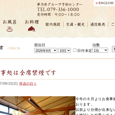
夢乃井グループ予約センター
079-336-1000
TEL:
受付時間：9:00～18:00
お風呂
お料理
館内施設
交通・観光
通信販売
ご
宿泊日
泊数
索
CHECK
日付未定
食事処は全席禁煙です
7/09/23(日)
祥吉の日々
今年の６月よりお食事
おります。
以前より分煙が出来な