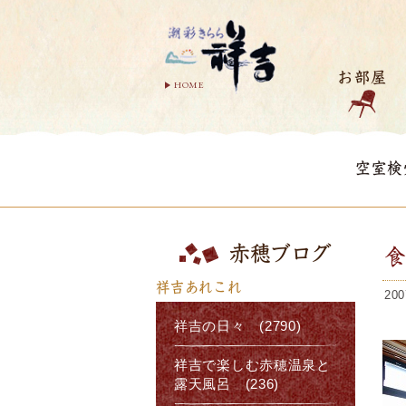
お部屋
HOME
空室検
赤穂ブログ
祥吉あれこれ
200
祥吉の日々 (2790)
祥吉で楽しむ赤穂温泉と
露天風呂 (236)