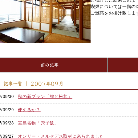
と検討した結果このよ
喫煙については一階の
ご迷惑をお掛け致しま
前の記事
記事一覧 ｜ 2007年09月
秋の新プラン「鱧と松茸」
7/09/30
使えるか？
7/09/29
宮島名物「穴子飯」
7/09/28
オンリー・メルセデス取材に来られました
7/09/27