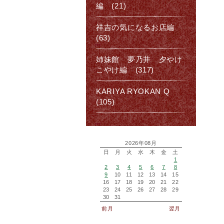
編 (21)
祥吉の気になるお店編
(63)
姉妹館 夢乃井 夕やけ
こやけ編 (317)
KARIYA RYOKAN Q
(105)
2026年08月
日
月
火
水
木
金
土
1
2
3
4
5
6
7
8
9
10
11
12
13
14
15
16
17
18
19
20
21
22
23
24
25
26
27
28
29
30
31
前月
翌月