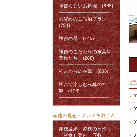
祥吉らしいお料理 (968)
お奨めのご宿泊プラン
(794)
祥吉の器 (149)
祥吉のこだわりの家具や
置物たち (288)
祥吉からの夕陽 (806)
祥吉で楽しむ赤穂の牡
蠣 (408)
0
0
赤穂の観光・グルメあれこれ
0
赤穂温泉 赤穂の日帰り
（昼食）案内 (74)
0