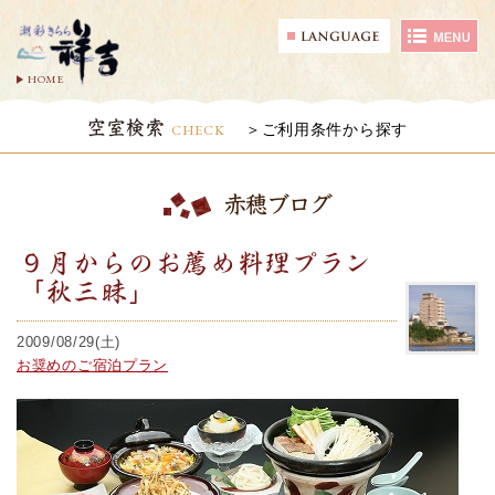
HOME
空室検索
CHECK
ご利用条件から探す
赤穂ブログ
９月からのお薦め料理プラン
「秋三昧」
2009/08/29(土)
お奨めのご宿泊プラン