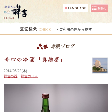
HOME
空室検索
CHECK
ご利用条件から探す
赤穂ブログ
辛口の冷酒「奥播磨」
2014/05/22(木)
祥吉の器
｜
祥吉の日々