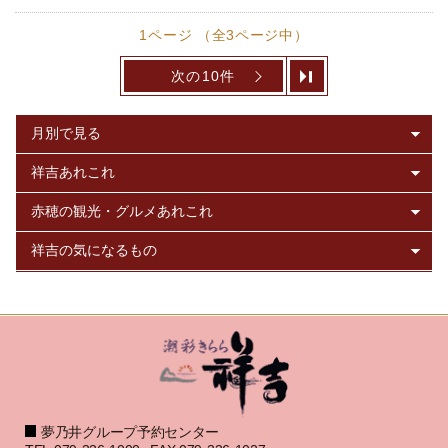
1ページ （全3ページ中）
次の10件
夢乃井グループ予約センター