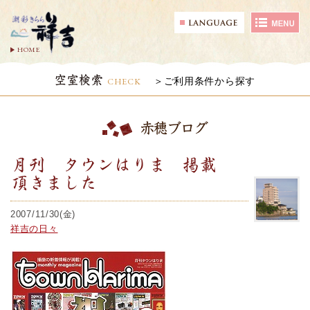
HOME
空室検索
CHECK
ご利用条件から探す
赤穂ブログ
月刊 タウンはりま 掲載
頂きました
2007/11/30(金)
祥吉の日々