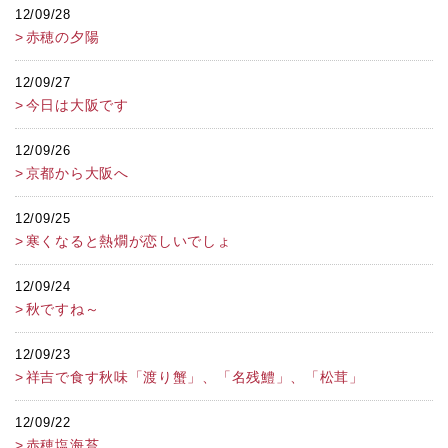
12/09/28
赤穂の夕陽
12/09/27
今日は大阪です
12/09/26
京都から大阪へ
12/09/25
寒くなると熱燗が恋しいでしょ
12/09/24
秋ですね～
12/09/23
祥吉で食す秋味「渡り蟹」、「名残鱧」、「松茸」
12/09/22
赤穂塩海苔