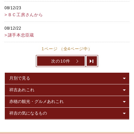
08/12/23
ＢＣ工房さんから
08/12/22
謎手本忠臣蔵
1ページ （全4ページ中）
次の10件