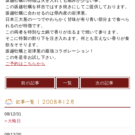
坂越牡蠣の特徴は火を入れても縮みが少ない事。
この坂越牡蠣を祥吉ではすき焼きにしてご提供しております。
坂越牡蠣に合わせるのは県内産の岩津葱。
日本三大葱の一つでやわらかく甘味が有り青い部分まで食べら
れるのが特徴です。
この両者を特別な土鍋で香りが出るまで焼いて参ります。
そこに特製の割り下を注ぎ入れます。何とも言えない香りが食
欲をそそります。
坂越牡蠣と岩津葱の最強コラボレーション！
この冬是非お試し下さい。
ご予約はこちらから
前の記事
一覧
次の記事
記事一覧 ｜ 2008年12月
08/12/31
大晦日
08/12/30