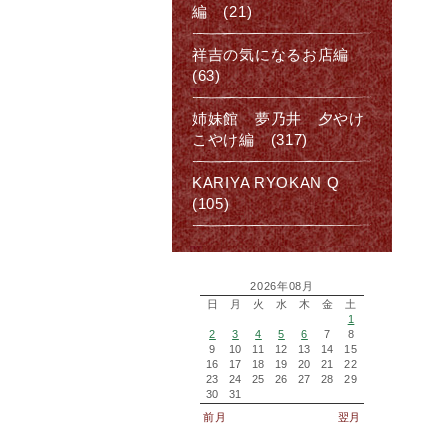
編 (21)
祥吉の気になるお店編
(63)
姉妹館 夢乃井 夕やけ
こやけ編 (317)
KARIYA RYOKAN Q
(105)
2026年08月
日
月
火
水
木
金
土
1
2
3
4
5
6
7
8
9
10
11
12
13
14
15
16
17
18
19
20
21
22
23
24
25
26
27
28
29
30
31
前月
翌月