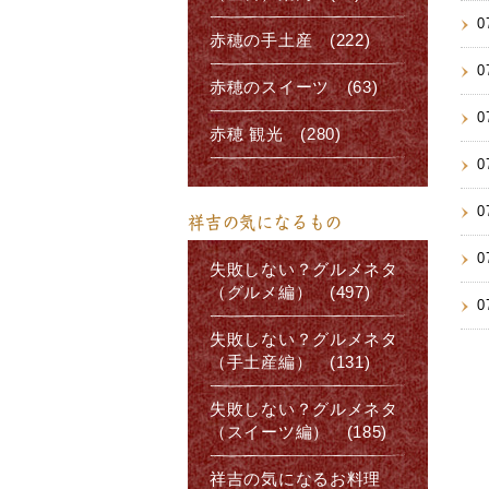
0
赤穂の手土産 (222)
0
赤穂のスイーツ (63)
0
赤穂 観光 (280)
0
0
祥吉の気になるもの
0
失敗しない？グルメネタ
（グルメ編） (497)
0
失敗しない？グルメネタ
（手土産編） (131)
失敗しない？グルメネタ
（スイーツ編） (185)
祥吉の気になるお料理