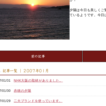
か？
夕陽は今日も美しくご
ているようです。今日
前の記事
記事一覧 ｜ 2007年01月
NHK大阪の取材がありました。
7/01/31
赤穂の夕陽
7/01/30
二大ブランドを使っています。
7/01/29