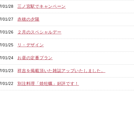
三ノ宮駅でキャンペーン
7/01/28
赤穂の夕陽
7/01/27
２月のスペシャルデー
7/01/26
リ・デザイン
7/01/25
お昼の定番プラン
7/01/24
祥吉を掲載頂いた雑誌アップいたしました。
7/01/23
別注料理「焼牡蠣」好評です！
7/01/22