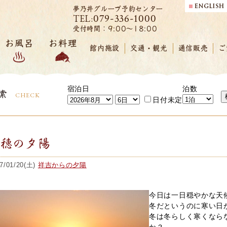
夢乃井グループ予約センター
079-336-1000
TEL:
受付時間：9:00～18:00
お風呂
お料理
館内施設
交通・観光
通信販売
ご
宿泊日
泊数
索
CHECK
日付未定
赤穂の夕陽
7/01/20(土)
祥吉からの夕陽
今日は一日穏やかな天
冬だというのに寒い日
冬は冬らしく寒くなら