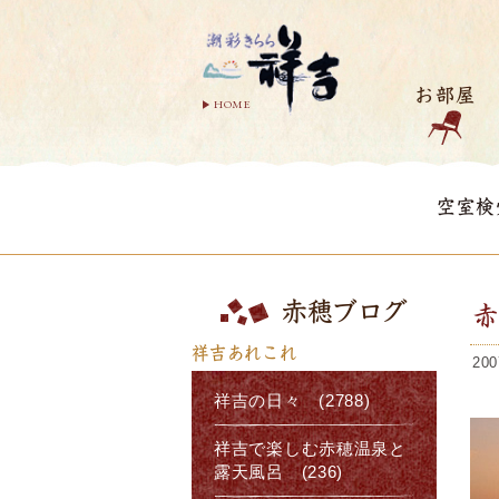
お部屋
HOME
空室検
赤穂ブログ
祥吉あれこれ
200
祥吉の日々 (2788)
祥吉で楽しむ赤穂温泉と
露天風呂 (236)