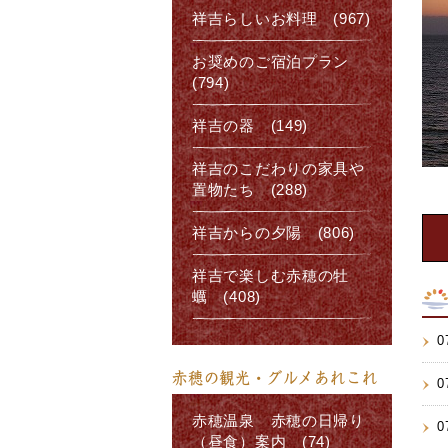
祥吉らしいお料理 (967)
お奨めのご宿泊プラン
(794)
祥吉の器 (149)
祥吉のこだわりの家具や
置物たち (288)
祥吉からの夕陽 (806)
祥吉で楽しむ赤穂の牡
蠣 (408)
0
赤穂の観光・グルメあれこれ
0
赤穂温泉 赤穂の日帰り
0
（昼食）案内 (74)