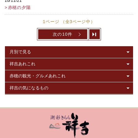
10/11/21
赤穂の夕陽
1ページ （全3ページ中）
次の10件