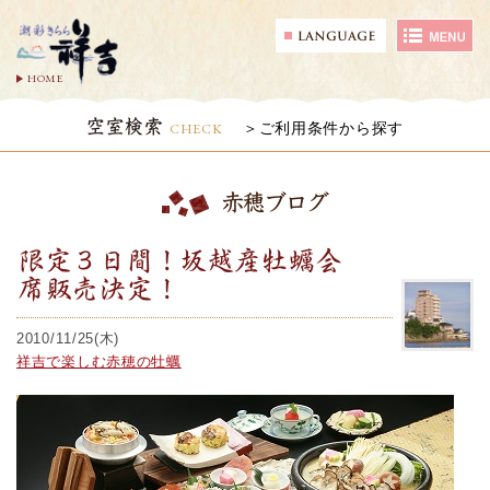
HOME
空室検索
CHECK
ご利用条件から探す
赤穂ブログ
限定３日間！坂越産牡蠣会
席販売決定！
2010/11/25(木)
祥吉で楽しむ赤穂の牡蠣