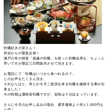
牡蠣好きの皆さん！
祥吉からの緊急企画！
瀬戸の冬の味覚「坂越の牡蠣」を使った牡蠣会席を、ちょっと
早いですが限定三日間販売させて頂きます。
お電話にて「牡蠣はいつから食べれるの？」
とのお声をたくさん頂き、
それならばと、何とか今月ご提供出来る牡蠣を確保する事が出
来ました！
今の時期は通称若牡蠣ですが、旨味は十分詰まっています。
さらに今月のお申し込みの場合、通常価格より何と1,050円も
お得！