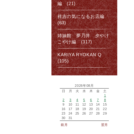
編 (21)
祥吉の気になるお店編
(63)
姉妹館 夢乃井 夕やけ
こやけ編 (317)
KARIYA RYOKAN Q
(105)
2026年08月
日
月
火
水
木
金
土
1
2
3
4
5
6
7
8
9
10
11
12
13
14
15
16
17
18
19
20
21
22
23
24
25
26
27
28
29
30
31
前月
翌月