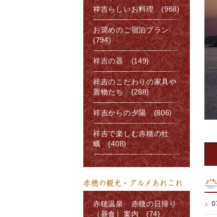
祥吉らしいお料理 (968)
お奨めのご宿泊プラン
(794)
祥吉の器 (149)
祥吉のこだわりの家具や
置物たち (288)
祥吉からの夕陽 (806)
祥吉で楽しむ赤穂の牡
蠣 (408)
赤穂の観光・グルメあれこれ
赤穂温泉 赤穂の日帰り
0
（昼食）案内 (74)