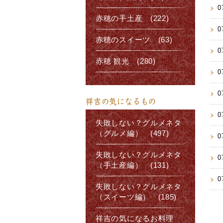
0
赤穂の手土産 (222)
0
赤穂のスイーツ (63)
0
赤穂 観光 (280)
0
0
祥吉の気になるもの
0
失敗しない？グルメネタ
（グルメ編） (497)
0
失敗しない？グルメネタ
0
（手土産編） (131)
0
失敗しない？グルメネタ
（スイーツ編） (185)
祥吉の気になるお料理