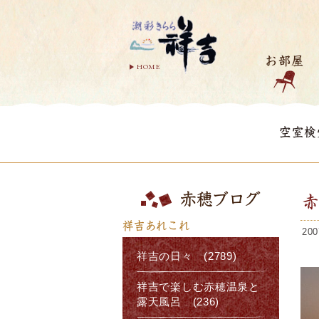
お部屋
HOME
空室検
赤穂ブログ
祥吉あれこれ
200
祥吉の日々 (2789)
祥吉で楽しむ赤穂温泉と
露天風呂 (236)