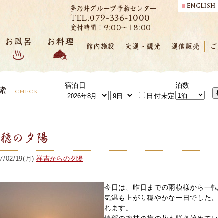
夢乃井グループ予約センター
079-336-1000
TEL:
受付時間：9:00～18:00
お風呂
お料理
館内施設
交通・観光
通信販売
ご
宿泊日
泊数
索
CHECK
日付未定
赤穂の夕陽
7/02/19(月)
祥吉からの夕陽
今日は、昨日までの雨模様から一
気温も上がり穏やかな一日でした
れます。