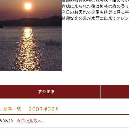
綾部の梅林の梅の花も咲き始めて
赤穂に来られた後は梅林の梅の香
今日のお天気で夕陽も綺麗に見る
綺麗な光の道が水面に出来てオレ
前の記事
記事一覧 ｜ 2007年02月
今日は鳥取へ
7/02/28