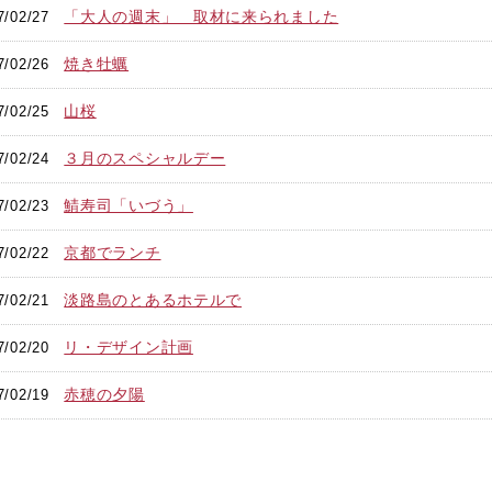
「大人の週末」 取材に来られました
7/02/27
焼き牡蠣
7/02/26
山桜
7/02/25
３月のスペシャルデー
7/02/24
鯖寿司「いづう」
7/02/23
京都でランチ
7/02/22
淡路島のとあるホテルで
7/02/21
リ・デザイン計画
7/02/20
赤穂の夕陽
7/02/19