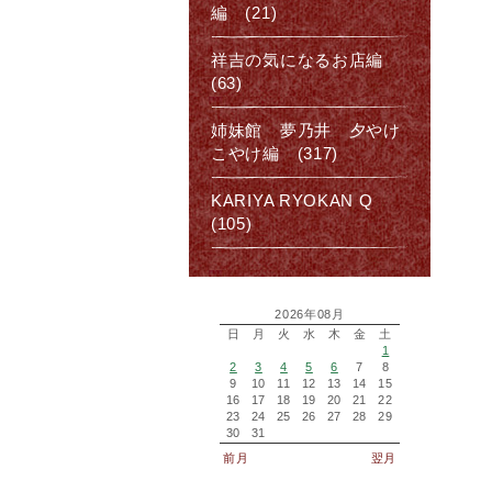
編 (21)
祥吉の気になるお店編
(63)
姉妹館 夢乃井 夕やけ
こやけ編 (317)
KARIYA RYOKAN Q
(105)
2026年08月
日
月
火
水
木
金
土
1
2
3
4
5
6
7
8
9
10
11
12
13
14
15
16
17
18
19
20
21
22
23
24
25
26
27
28
29
30
31
前月
翌月