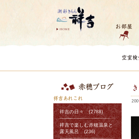
お部屋
HOME
空室検
赤穂ブログ
祥吉あれこれ
200
祥吉の日々 (2788)
祥吉で楽しむ赤穂温泉と
露天風呂 (236)