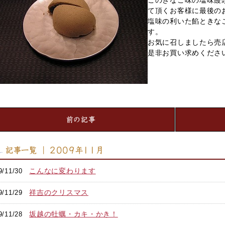
このきなこ味の塩味饅
て頂くお客様に最後の
塩味の利いた餡ときな
す。
お気に召しましたら売
是非お買い求めくださ
前の記事
記事一覧 ｜ 2009年11月
こんなに変わります
9/11/30
祥吉のクリスマス
9/11/29
坂越の牡蠣・カキ・かき！
9/11/28