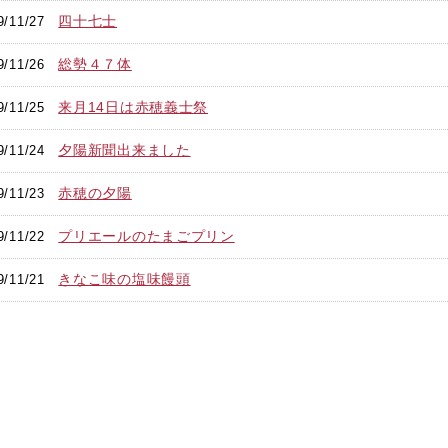
四十七士
9/11/27
総勢４７体
9/11/26
来月14日は赤穂義士祭
9/11/25
夕陽新聞出来ました
9/11/24
赤穂の夕陽
9/11/23
プリエールのたまごプリン
9/11/22
きなこ味の塩味饅頭
9/11/21