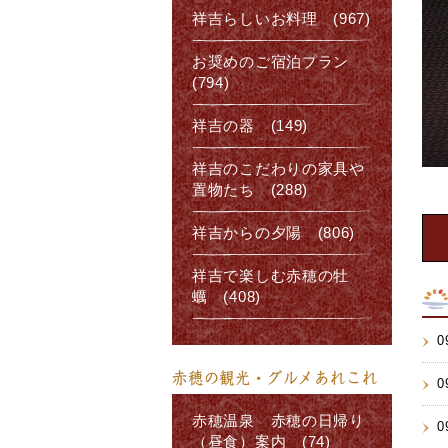
祥吉らしいお料理 (967)
お奨めのご宿泊プラン
(794)
祥吉の器 (149)
祥吉のこだわりの家具や
置物たち (288)
祥吉からの夕陽 (806)
祥吉で楽しむ赤穂の牡
蠣 (408)
0
赤穂の観光・グルメあれこれ
0
赤穂温泉 赤穂の日帰り
0
（昼食）案内 (74)