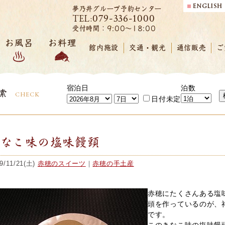
夢乃井グループ予約センター
079-336-1000
TEL:
受付時間：9:00～18:00
お風呂
お料理
館内施設
交通・観光
通信販売
ご
宿泊日
泊数
索
CHECK
日付未定
きなこ味の塩味饅頭
9/11/21(土)
赤穂のスイーツ
｜
赤穂の手土産
赤穂にたくさんある塩
頭を作っているのが、
です。