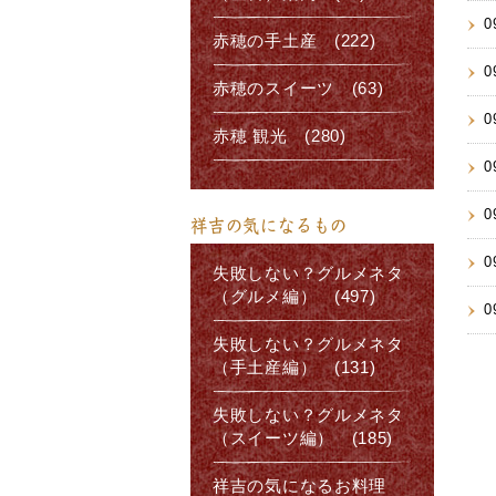
0
赤穂の手土産 (222)
0
赤穂のスイーツ (63)
0
赤穂 観光 (280)
0
0
祥吉の気になるもの
0
失敗しない？グルメネタ
（グルメ編） (497)
0
失敗しない？グルメネタ
（手土産編） (131)
失敗しない？グルメネタ
（スイーツ編） (185)
祥吉の気になるお料理