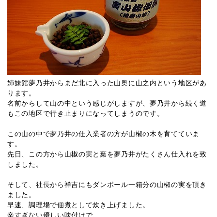
姉妹館夢乃井からまだ北に入った山奥に山之内という地区があ
ります。
名前からして山の中という感じがしますが、夢乃井から続く道
もこの地区で行き止まりになってしまうのです。
この山の中で夢乃井の仕入業者の方が山椒の木を育てていま
す。
先日、この方から山椒の実と葉を夢乃井がたくさん仕入れを致
しました。
そして、社長から祥吉にもダンボール一箱分の山椒の実を頂き
ました。
早速、調理場で佃煮として炊き上げました。
辛すぎない優しい味付けで、