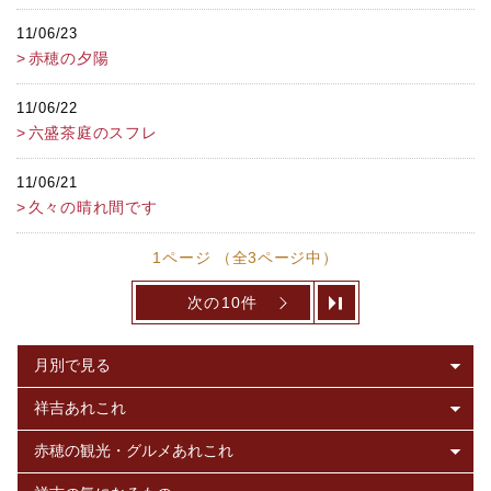
11/06/23
赤穂の夕陽
11/06/22
六盛茶庭のスフレ
11/06/21
久々の晴れ間です
1ページ （全3ページ中）
次の10件