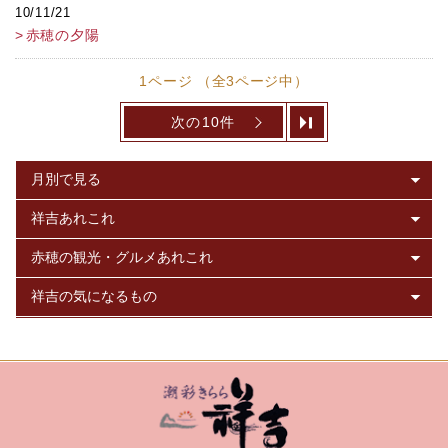
10/11/21
赤穂の夕陽
1ページ （全3ページ中）
次の10件