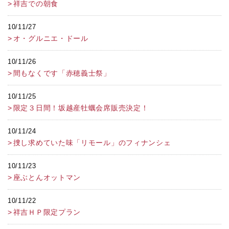
祥吉での朝食
10/11/27
オ・グルニエ・ドール
10/11/26
間もなくです「赤穂義士祭」
10/11/25
限定３日間！坂越産牡蠣会席販売決定！
10/11/24
捜し求めていた味「リモール」のフィナンシェ
10/11/23
座ぶとんオットマン
10/11/22
祥吉ＨＰ限定プラン