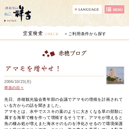
HOME
空室検索
CHECK
ご利用条件から探す
赤穂ブログ
アマモを増やせ！
2006/10/23(月)
祥吉の日々
先日、赤穂観光協会青年部の会議でアマモの増殖を計画されて
いる方からの話を聞きました。
アマモとは、水中でススキの葉のように大きくなる草の部類に
属する海草で種を作って増殖するそうです。アマモが増えると
魚の棲み処が増えまた海水そのものを浄化させるので環境保護