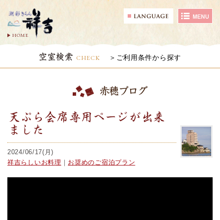
HOME
空室検索
CHECK
ご利用条件から探す
赤穂ブログ
天ぷら会席専用ページが出来
ました
2024/06/17(月)
祥吉らしいお料理
｜
お奨めのご宿泊プラン