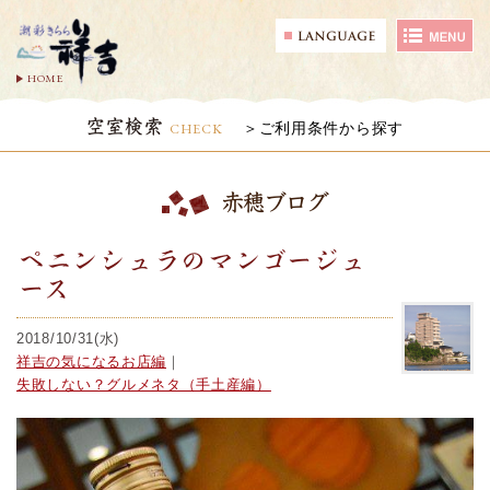
HOME
空室検索
CHECK
ご利用条件から探す
赤穂ブログ
ペニンシュラのマンゴージュ
ース
2018/10/31(水)
祥吉の気になるお店編
｜
失敗しない？グルメネタ（手土産編）