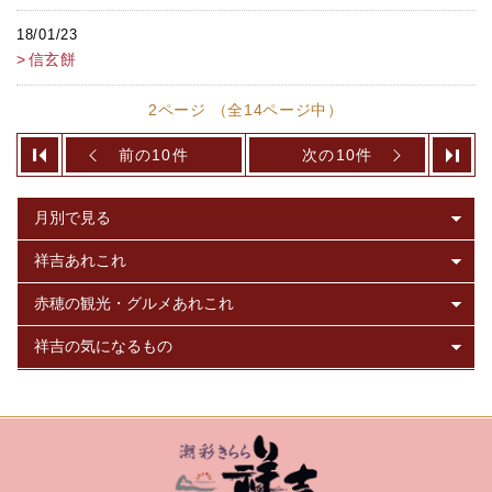
18/01/23
信玄餅
2ページ （全14ページ中）
前の10件
次の10件