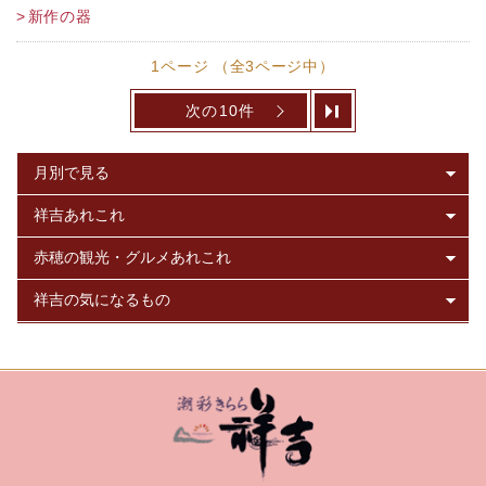
新作の器
1ページ （全3ページ中）
次の10件