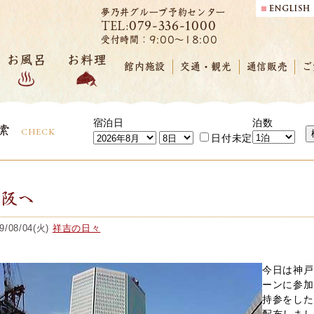
夢乃井グループ予約センター
079-336-1000
TEL:
受付時間：9:00～18:00
お風呂
お料理
館内施設
交通・観光
通信販売
ご
宿泊日
泊数
索
CHECK
日付未定
大阪へ
9/08/04(火)
祥吉の日々
今日は神戸
ーンに参加
持参をした