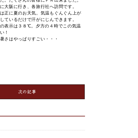
た。たくさんの皆様にＰＲ出来ました。
に大阪に行き、各旅行社へ訪問です。
は正に夏のお天気。気温もぐんぐん上が
しているだけで汗がにじんできます。
の表示は３８℃。夕方の４時でこの気温
い！
暑さはやっぱりすごい・・・
次の記事