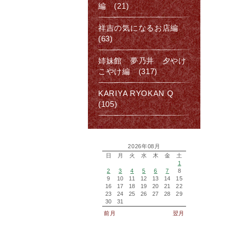
編 (21)
祥吉の気になるお店編
(63)
姉妹館 夢乃井 夕やけ
こやけ編 (317)
KARIYA RYOKAN Q
(105)
2026年08月
日
月
火
水
木
金
土
1
2
3
4
5
6
7
8
9
10
11
12
13
14
15
16
17
18
19
20
21
22
23
24
25
26
27
28
29
30
31
前月
翌月