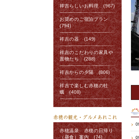
祥吉らしいお料理 (967)
お奨めのご宿泊プラン
(794)
祥吉の器 (149)
祥吉のこだわりの家具や
置物たち (288)
祥吉からの夕陽 (806)
祥吉で楽しむ赤穂の牡
蠣 (408)
赤穂の観光・グルメあれこれ
0
赤穂温泉 赤穂の日帰り
（昼食）案内 (74)
0