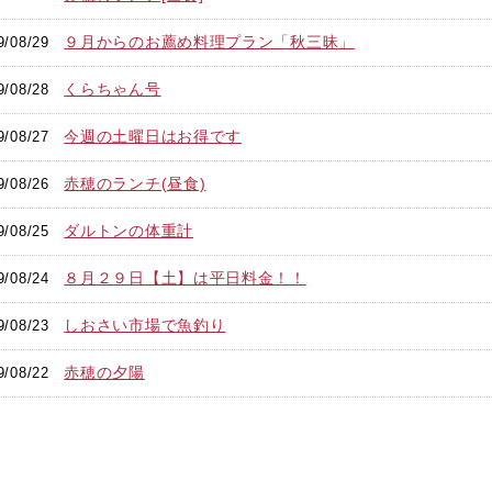
９月からのお薦め料理プラン「秋三昧」
9/08/29
くらちゃん号
9/08/28
今週の土曜日はお得です
9/08/27
赤穂のランチ(昼食)
9/08/26
ダルトンの体重計
9/08/25
８月２９日【土】は平日料金！！
9/08/24
しおさい市場で魚釣り
9/08/23
赤穂の夕陽
9/08/22