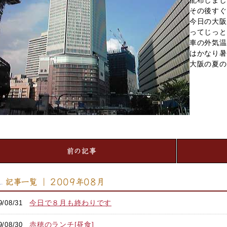
配布しまし
その後すぐ
今日の大阪
ってじっと
車の外気温
はかなり暑
大阪の夏の
前の記事
記事一覧 ｜ 2009年08月
今日で８月も終わりです
9/08/31
赤穂のランチ[昼食]
9/08/30