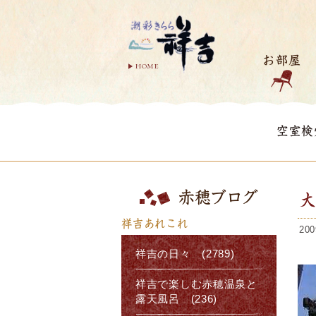
お部屋
HOME
空室検
赤穂ブログ
祥吉あれこれ
200
祥吉の日々 (2789)
祥吉で楽しむ赤穂温泉と
露天風呂 (236)