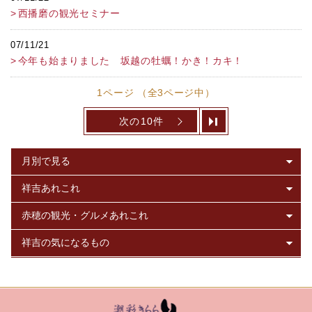
西播磨の観光セミナー
07/11/21
今年も始まりました 坂越の牡蠣！かき！カキ！
1ページ （全3ページ中）
次の10件