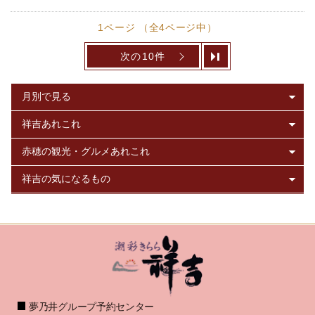
1ページ （全4ページ中）
次の10件
夢乃井グループ予約センター