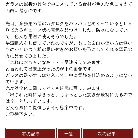
ガラスの屈折の具合で中に入っている食材が色んな色に見えて
面白い器なのです。
先日、業務用の器のカタログをパラパラとめくっているとＬＥ
Ｄで光るキューブ状の電気を見つけました。防水になってい
て、色んな用途に使えそうでした。
早速購入をし使っていたのですが、もっと面白い使い方は無い
ものかといつも私の思い付きのお願いを形にしてくれる窯元の
方に見せてみました。
「これはおもろいなあ・・・早速考えてみます。」
と言われて出来上がったのが下の画像です。
ガラスの器がすっぽり入って、中に電飾を仕込めるようになっ
ています。
光が器全体に回ってとても綺麗に写りこみます。
「出された時にはきっと、ちょっとした驚きが最初にあるので
は？」と思っています。
どんな風にご提供しようか思案中です。
ご期待下さい。
前の記事
一覧
次の記事