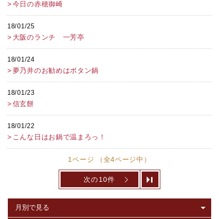
今日の赤穂御崎
18/01/25
大阪のランチ 一芳亭
18/01/24
夢乃井のお勧めはボタン鍋
18/01/23
信玄餅
18/01/22
こんな日はお鍋で温まろっ！
1ページ （全4ページ中）
次の10件