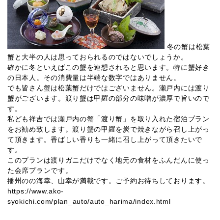
冬の蟹は松葉
蟹と大半の人は思っておられるのではないでしょうか。
確かに冬といえばこの蟹を連想されると思います。特に蟹好き
の日本人。その消費量は半端な数字ではありません。
でも皆さん蟹は松葉蟹だけではございません。瀬戸内には渡り
蟹がございます。渡り蟹は甲羅の部分の味噌が濃厚で旨いので
す。
私ども祥吉では瀬戸内の蟹「渡り蟹」を取り入れた宿泊プラン
をお勧め致します。渡り蟹の甲羅を炭で焼きながら召し上がっ
て頂きます。香ばしい香りも一緒に召し上がって頂きたいで
す。
このプランは渡りガニだけでなく地元の食材をふんだんに使っ
た会席プランです。
播州のの海幸、山幸が満載です。ご予約お待ちしております。
https://www.ako-
syokichi.com/plan_auto/auto_harima/index.html