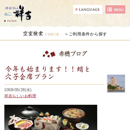
HOME
空室検索
CHECK
ご利用条件から探す
赤穂ブログ
今年も始まります！！蛸と
穴子会席プラン
2008/05/28(水)
祥吉らしいお料理