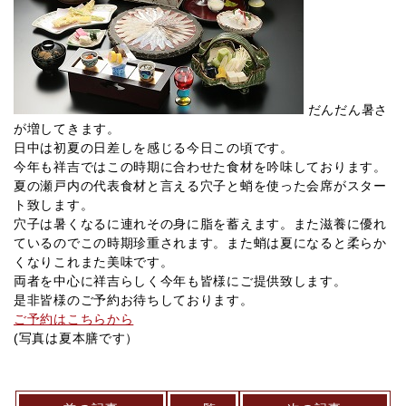
だんだん暑さ
が増してきます。
日中は初夏の日差しを感じる今日この頃です。
今年も祥吉ではこの時期に合わせた食材を吟味しております。
夏の瀬戸内の代表食材と言える穴子と蛸を使った会席がスター
ト致します。
穴子は暑くなるに連れその身に脂を蓄えます。また滋養に優れ
ているのでこの時期珍重されます。また蛸は夏になると柔らか
くなりこれまた美味です。
両者を中心に祥吉らしく今年も皆様にご提供致します。
是非皆様のご予約お待ちしております。
ご予約はこちらから
(写真は夏本膳です）