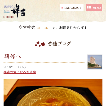
HOME
空室検索
CHECK
ご利用条件から探す
赤穂ブログ
研修へ
2018/10/30(火)
祥吉の気になるお店編