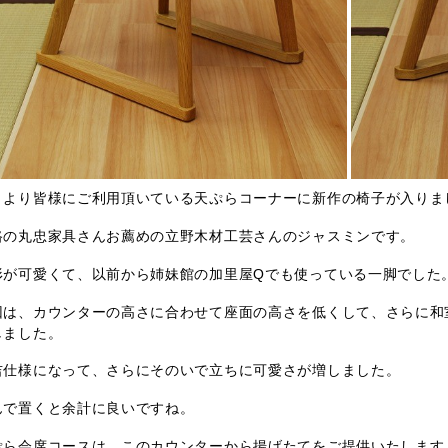
月より皆様にご利用頂いている天ぷらコーナーに新作の椅子が入りま
路の丸忠家具さんお薦めの立野木材工芸さんのジャスミンです。
形が可愛くて、以前から姉妹館の加里屋Qでも使っている一脚でした
回は、カウンターの高さに合わせて座面の高さを低くして、さらに和
しました。
吉仕様になって、さらにそのいで立ちに可愛さが増しました。
んで置くと余計に良いですね。
ぷら会席コースは、このカウンターから揚げたてをご提供いたします