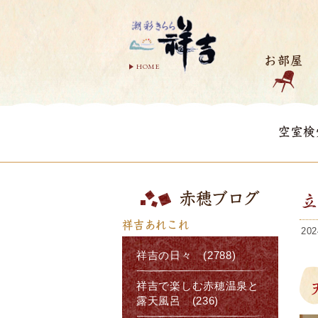
お部屋
HOME
空室検
赤穂ブログ
祥吉あれこれ
202
祥吉の日々 (2788)
祥吉で楽しむ赤穂温泉と
露天風呂 (236)