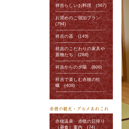
祥吉らしいお料理 (967)
お奨めのご宿泊プラン
(794)
祥吉の器 (149)
祥吉のこだわりの家具や
置物たち (288)
祥吉からの夕陽 (806)
祥吉で楽しむ赤穂の牡
蠣 (408)
赤穂の観光・グルメあれこれ
赤穂温泉 赤穂の日帰り
（昼食）案内 (74)