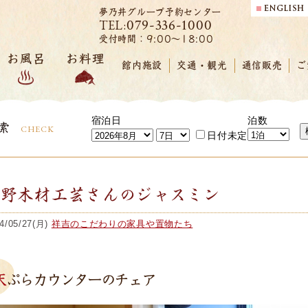
夢乃井グループ予約センター
079-336-1000
TEL:
受付時間：9:00～18:00
お風呂
お料理
館内施設
交通・観光
通信販売
ご
宿泊日
泊数
索
CHECK
日付未定
立野木材工芸さんのジャスミン
4/05/27(月)
祥吉のこだわりの家具や置物たち
天ぷらカウンターのチェア