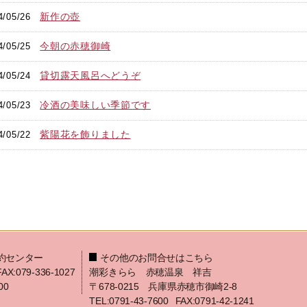
新作の壺
4/05/26
今朝の赤穂御崎
4/05/25
貸切露天風呂へどうぞ
4/05/24
冷酒の美味しい季節です
4/05/23
紫陽花を飾りました
4/05/22
約センター
その他のお問合せはこちら
FAX:079-336-1027
潮彩きらら 赤穂温泉 祥吉
00
〒678-0215 兵庫県赤穂市御崎2-8
TEL:0791-43-7600
FAX:0791-42-1241