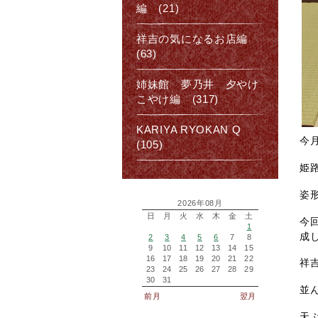
編 (21)
祥吉の気になるお店編
(63)
姉妹館 夢乃井 夕やけ
こやけ編 (317)
KARIYA RYOKAN Q
今
(105)
姫
姿
2026年08月
日
月
火
水
木
金
土
今
1
成
2
3
4
5
6
7
8
9
10
11
12
13
14
15
16
17
18
19
20
21
22
祥
23
24
25
26
27
28
29
30
31
並
前月
翌月
天