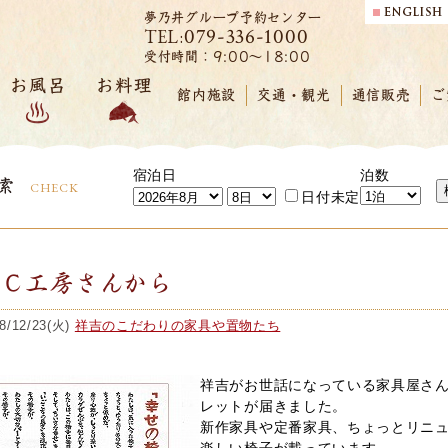
夢乃井グループ予約センター
079-336-1000
TEL:
受付時間：9:00～18:00
お風呂
お料理
館内施設
交通・観光
通信販売
ご
宿泊日
泊数
索
CHECK
日付未定
ＢＣ工房さんから
8/12/23(火)
祥吉のこだわりの家具や置物たち
祥吉がお世話になっている家具屋さ
レットが届きました。
新作家具や定番家具、ちょっとリニ