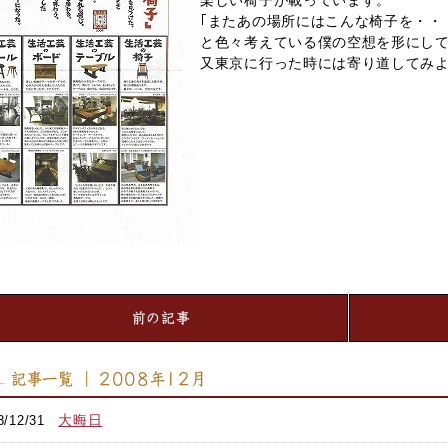
楽しい椅子が載っています。
｢またあの場所にはこんな椅子を・・
と色々考えている僕の空想を形にし
又東京に行った時には寄り道してみ
前の記事
記事一覧 ｜ 2008年12月
大晦日
8/12/31