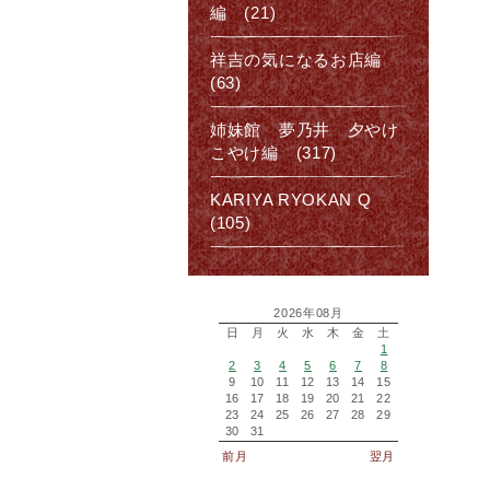
編 (21)
祥吉の気になるお店編
(63)
姉妹館 夢乃井 夕やけ
こやけ編 (317)
KARIYA RYOKAN Q
(105)
2026年08月
日
月
火
水
木
金
土
1
2
3
4
5
6
7
8
9
10
11
12
13
14
15
16
17
18
19
20
21
22
23
24
25
26
27
28
29
30
31
前月
翌月