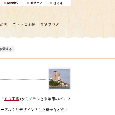
案内
プランご予約
赤穂ブログ
検索する
ん「
ＢＣ工房
｣からチラシと来年用のパンフ
ューアル？リデザイン？した椅子など色々