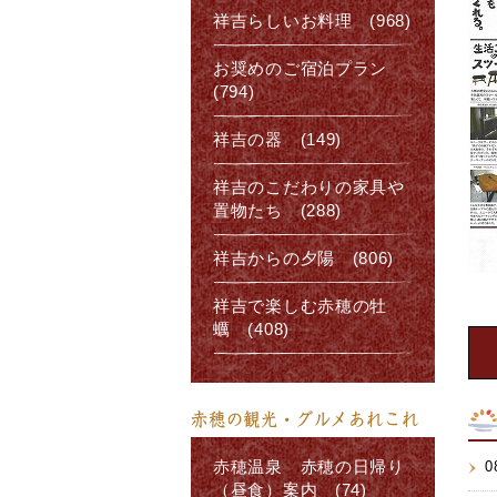
祥吉らしいお料理 (968)
お奨めのご宿泊プラン
(794)
祥吉の器 (149)
祥吉のこだわりの家具や
置物たち (288)
祥吉からの夕陽 (806)
祥吉で楽しむ赤穂の牡
蠣 (408)
赤穂の観光・グルメあれこれ
赤穂温泉 赤穂の日帰り
0
（昼食）案内 (74)