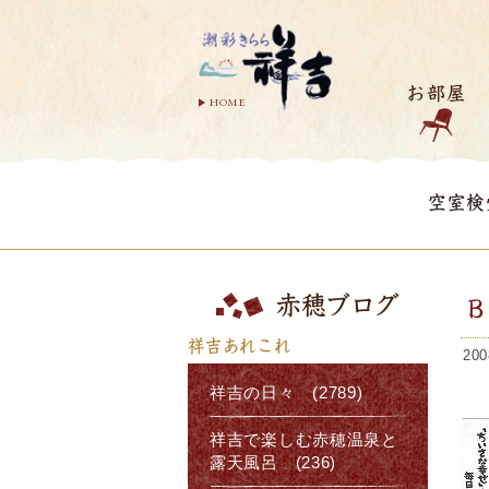
お部屋
HOME
空室検
赤穂ブログ
祥吉あれこれ
200
祥吉の日々 (2789)
祥吉で楽しむ赤穂温泉と
露天風呂 (236)