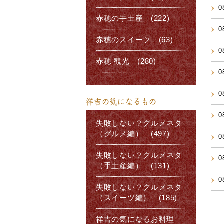
0
赤穂の手土産 (222)
0
赤穂のスイーツ (63)
0
赤穂 観光 (280)
0
0
祥吉の気になるもの
0
失敗しない？グルメネタ
（グルメ編） (497)
0
失敗しない？グルメネタ
0
（手土産編） (131)
0
失敗しない？グルメネタ
（スイーツ編） (185)
祥吉の気になるお料理