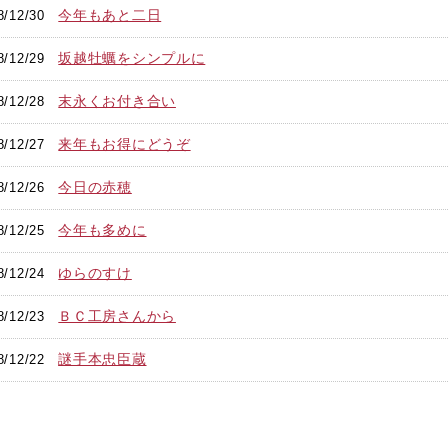
今年もあと二日
8/12/30
坂越牡蠣をシンプルに
8/12/29
末永くお付き合い
8/12/28
来年もお得にどうぞ
8/12/27
今日の赤穂
8/12/26
今年も多めに
8/12/25
ゆらのすけ
8/12/24
ＢＣ工房さんから
8/12/23
謎手本忠臣蔵
8/12/22