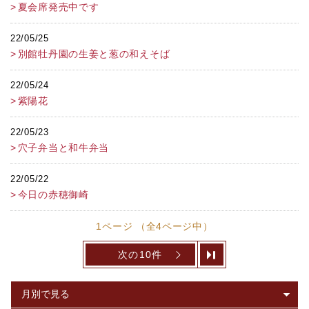
夏会席発売中です
22/05/25
別館牡丹園の生姜と葱の和えそば
22/05/24
紫陽花
22/05/23
穴子弁当と和牛弁当
22/05/22
今日の赤穂御崎
1ページ （全4ページ中）
次の10件